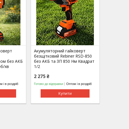
коверт
Акумуляторний гайковерт
безщітковий Rebiner RSD-850
ном без АКБ
без АКБ та ЗП 850 Нм Квадрат
об/хв
1/2
2 275 ₴
м і в роздріб
Готово до відправки
Оптом і в роздріб
Купити