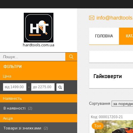
info@hardtool
ГОЛОВНА
КАТ
hardtools.com.ua
ФІЛЬТРИ
Гайковерти
Ціна
Наявність
В наявності
2
000017203-21
Акція
Топ
Товари зі знижками
2