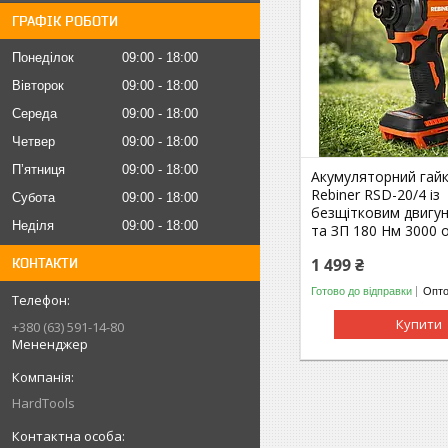
ГРАФІК РОБОТИ
Понеділок
09:00
18:00
Вівторок
09:00
18:00
Середа
09:00
18:00
Четвер
09:00
18:00
Пʼятниця
09:00
18:00
Акумуляторний гай
Rebiner RSD-20/4 із
Субота
09:00
18:00
безщітковим двигу
Неділя
09:00
18:00
та ЗП 180 Нм 3000 
1 499 ₴
КОНТАКТИ
Готово до відправки
Опто
Купити
+380 (63) 591-14-80
Мененджер
HardTools