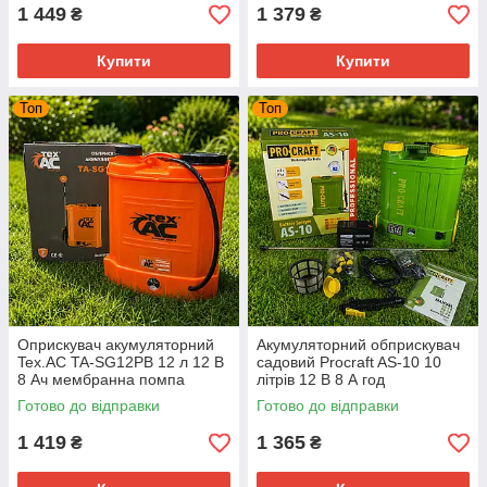
1 449
1 379
₴
₴
Купити
Купити
Топ
Топ
Оприскувач акумуляторний
Акумуляторний обприскувач
Tex.AC TA-SG12PB 12 л 12 В
садовий Procraft AS-10 10
8 Ач мембранна помпа
літрів 12 В 8 А год
Готово до відправки
Готово до відправки
1 419
1 365
₴
₴