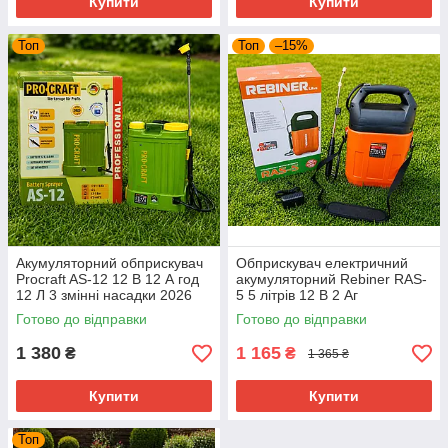
Купити
Купити
Топ
Топ
–15%
Акумуляторний обприскувач
Обприскувач електричний
Procraft AS-12 12 В 12 А год
акумуляторний Rebiner RAS-
12 Л 3 змінні насадки 2026
5 5 літрів 12 В 2 Аг
Готово до відправки
Готово до відправки
1 380
1 165
₴
₴
1 365 ₴
Купити
Купити
Топ