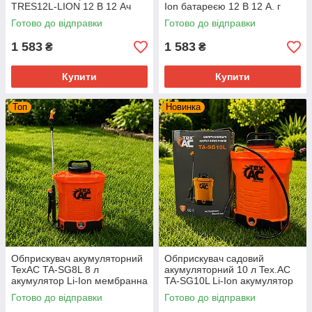
TRES12L-LION 12 В 12 Ач
Ion батареєю 12 В 12 А. г
Готово до відправки
Готово до відправки
1 583
1 583
₴
₴
Купити
Купити
Топ
Новинка
Обприскувач акумуляторний
Обприскувач садовий
TexAC TA-SG8L 8 л
акумуляторний 10 л Tex.AC
акумулятор Li-Ion мембранна
TA-SG10L Li-Ion акумулятор
помпа
телескопічна штанга 45–85
Готово до відправки
Готово до відправки
см