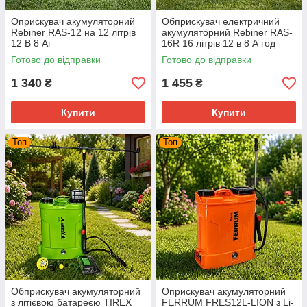
Оприскувач акумуляторний
Обприскувач електричний
Rebiner RAS-12 на 12 літрів
акумуляторний Rebiner RAS-
12 В 8 Аг
16R 16 літрів 12 в 8 А год
Готово до відправки
Готово до відправки
1 340
1 455
₴
₴
Купити
Купити
Топ
Топ
Обприскувач акумуляторний
Оприскувач акумуляторний
з літієвою батареєю TIREX
FERRUM FRES12L-LION з Li-