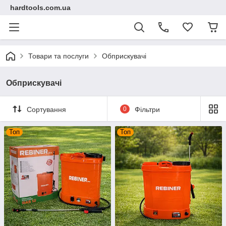
hardtools.com.ua
Товари та послуги
Обприскувачі
Обприскувачі
Сортування
0
Фільтри
Топ
Топ