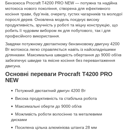
Бензокоса Procraft T4200 PRO NEW — потужна та надійна
мотокоса нового покоління, створена для ефективного
косіння трави, бур’янів, очерету, густих чагарників та молодої
порослі дерев. Оновлена модель поєднує високу
продуктивність, зручність у роботі та міцну конструкцію, що
робить її чудовим вибором як для побутового, так і для
професійного використання.
Завдяки потужному двотактному бензиновому двигуну 4200
Вт мотокоса легко справляється навіть із найскладнішими
ділянками. Максимальна швидкість обертання до 9000 об/хв
забезпечує швидке та якісне косіння без перевантаження
двигуна.
Основні переваги Procraft T4200 PRO
NEW
Потужний двотактний двигун 4200 Вт
Висока продуктивність та стабільна робота
Максимальні оберти до 9000 об/хв
Можливість роботи волосінню та металевими
дисками
Посилена цільна алюмінієва штанга 28 мм