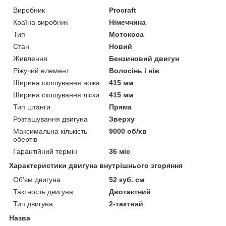
Виробник
Procraft
Країна виробник
Німеччина
Тип
Мотокоса
Стан
Новий
Живлення
Бензиновий двигун
Ріжучий елемент
Волосінь і ніж
Ширина скошування ножа
415 мм
Ширина скошування ліски
415 мм
Тип штанги
Пряма
Розташування двигуна
Зверху
Максимальна кількість
9000 об/хв
обертів
Гарантійний термін
36 міс
Характеристики двигуна внутрішнього згоряння
Об'єм двигуна
52 куб. см
Тактность двигуна
Двотактний
Тип двигуна
2-тактний
Назва