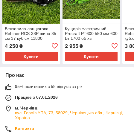
Бензопила ланцюгова
Кущоріз електричний
Бенз
Rebiner RCS-38P шина 35
Procraft PT600 550 мм 600
Rebi
см 37 куб см 11800
Вт 1700 об хв
куб.
обертів в хвилину
см Л
4 250
2 955
3 8
₴
₴
Купити
Купити
Про нас
95% позитивних з 58 відгуків за рік
Працює з 07.01.2026
м. Чернівці
вул. Героїв УПА, 73, 58029, Чернівецька обл., Чернівці,
Україна
Контакти