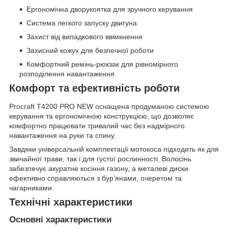
Ергономічна дворукоятка для зручного керування
Система легкого запуску двигуна
Захист від випадкового ввімкнення
Захисний кожух для безпечної роботи
Комфортний ремінь-рюкзак для рівномірного
розподілення навантаження
Комфорт та ефективність роботи
Procraft T4200 PRO NEW оснащена продуманою системою
керування та ергономічною конструкцією, що дозволяє
комфортно працювати тривалий час без надмірного
навантаження на руки та спину.
Завдяки універсальній комплектації мотокоса підходить як для
звичайної трави, так і для густої рослинності. Волосінь
забезпечує акуратне косіння газону, а металеві диски
ефективно справляються з бур’янами, очеретом та
чагарниками.
Технічні характеристики
Основні характеристики