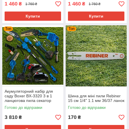
1 460
1 460
₴
₴
1 760 ₴
1 760 ₴
Купити
Купити
Топ
Топ
Акумуляторний набір для
саду Boxer BX-3320 3 в 1
Шина для міні пили Rebiner
ланцюгова пила секатор
15 см 1/4" 1.1 мм 36/37 ланок
телескопічна штанга до 3 м 2
Готово до відправки
Готово до відправки
акумулятори 48В 4 Аг
3 810
170
₴
₴