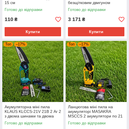
15 см
безщітковим двигуном
Готово до відправки
Готово до відправки
110
3 171
₴
₴
Купити
Купити
Топ
–17%
Топ
–17%
Акумуляторна міні пила
Ланцюгова міні пила на
KLAUS KLCCS-21V 21В 2 Аг 2
акумуляторі MASAKRA
з двома шинами та двома
MSCCS 2 акумулятори по 21
ланцюгами в Кейсі
В 2 Аг з двома шинами та
Готово до відправки
Готово до відправки
ланцюгами в Кейсі