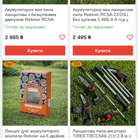
Акумуляторна міні пила
Акумуляторна міні ланцюгова
ланцюгова з безщітковим
пила Rebiner RCSA-22/20Li
двигуном Rebiner RCSA-
Без щіткова 1 АКБ 4 А·год у
30/20Li без АКБ та ЗП 4900
Кейсі
Готово до відправки
Готово до відправки
об/хв
2 865
2 495
₴
₴
Купити
Купити
Топ
Топ
Ланцюг для акумуляторної
Ланцюгова пила висоторіз
мініпили Rebiner на 6 дюймів
TIREX TRCCSA6-21V 2,8 м з