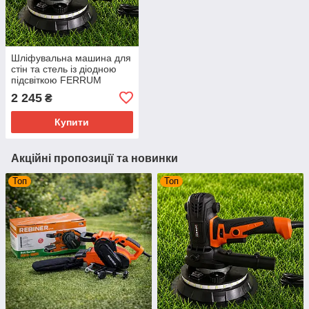
Шліфувальна машина для
стін та стель із діодною
підсвіткою FERRUM
FRDWS15 1500 Вт
2 245
₴
Купити
Акційні пропозиції та новинки
Топ
Топ