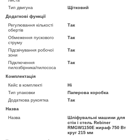
Тип двигуна
Щітковий
Додаткові функції
Регулювання кількості
Так
обертів
Обмеження пускового
Так
струму
Підсвічування робочої
Так
зони
Підключення
Так
пилозбірника/пилососа
Комплектація
Кейс в комплекті
Ні
Тип упаковки
Паперова коробка
Додаткова рукоятка
Так
Назва
Назва
Шліфувальні машини для
стін і стель Rebiner
RMGW1150E жираф 750 Вт
круг 215 мм