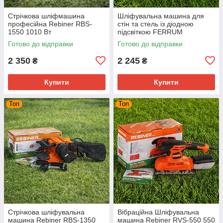
Стрічкова шліфмашина
Шліфувальна машина для
професійна Rebiner RBS-
стін та стель із діодною
1550 1010 Вт
підсвіткою FERRUM
FRDWS15 1500 Вт
Готово до відправки
Готово до відправки
2 350
2 245
₴
₴
Купити
Купити
Топ
Топ
Стрічкова шліфувальна
Вібраційна Шліфувальна
машина Rebiner RBS-1350
машина Rebiner RVS-550 550