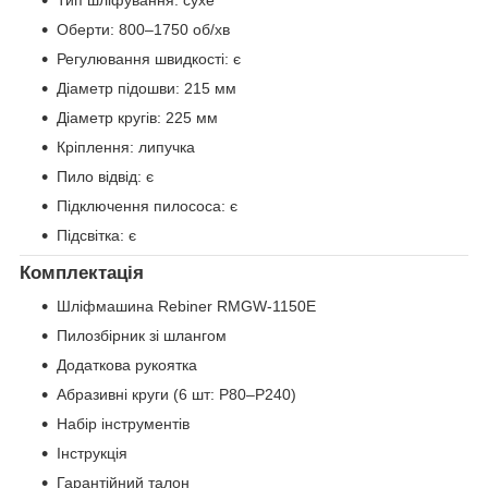
Оберти: 800–1750 об/хв
Регулювання швидкості: є
Діаметр підошви: 215 мм
Діаметр кругів: 225 мм
Кріплення: липучка
Пило відвід: є
Підключення пилососа: є
Підсвітка: є
Комплектація
Шліфмашина Rebiner RMGW-1150E
Пилозбірник зі шлангом
Додаткова рукоятка
Абразивні круги (6 шт: P80–P240)
Набір інструментів
Інструкція
Гарантійний талон