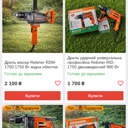
Дриль ударний універсальна
Дриль міксер Rebiner RDM-
професійна Rebiner RID-
1750 1750 Вт мідна обмотка
1750 двошвидкісний 980 Вт
Готово до відправки
Готово до відправки
2 100
1 700
₴
₴
Купити
Купити
Топ
Подарунок
Топ
Подарунок