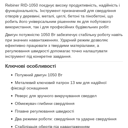
Rebiner RID-1050 поєднує високу продуктивність, надійність і
функціональність. Інструмент призначений для свердління
отворів у деревині, металі, цеглі, бетоні та пінобетоні, що
робить його універсальним рішенням як для побутового
використання, так і для професійних будівельних робіт.
Двигун потужністю 1050 Вт забезпечує стабільну роботу навіть
при значних навантаженнях. Ударний режим дозволяє
ефективно працювати з твердими матеріалами, а
регулювання швидкості допомагає точно налаштувати
інструмент під конкретне завдання.
Ключові особливості
Потужний двигун 1050 Вт
Металевий ключовий патрон 13 мм для надійної
фіксації оснащення
Реверс для зручного викручування свердел
Обмежувач глибини свердління
Плавне регулювання швидкості
Два режими роботи: свердління та ударне свердління
Стабілізація обертів під навантаженням