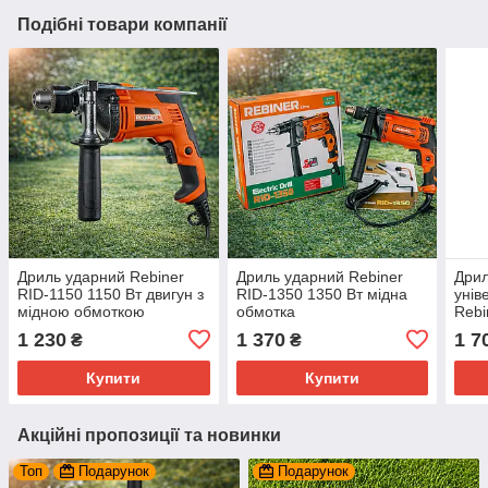
Подібні товари компанії
Дриль ударний Rebiner
Дриль ударний Rebiner
Дрил
RID-1150 1150 Вт двигун з
RID-1350 1350 Вт мідна
унів
мідною обмоткою
обмотка
Rebi
двош
1 230
1 370
1 7
₴
₴
Купити
Купити
Акційні пропозиції та новинки
Топ
Подарунок
Подарунок