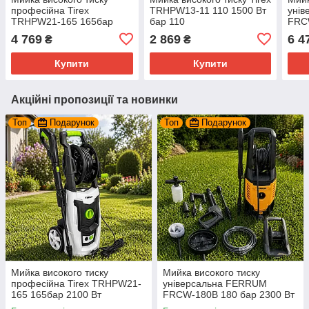
професійна Tirex
TRHPW13-11 110 1500 Вт
уні
TRHPW21-165 165бар
бар 110
FRC
2100 Вт ротаційна
Вт A
4 769
2 869
6 4
₴
₴
насадка в комплекті
Купити
Купити
Акційні пропозиції та новинки
Топ
Подарунок
Топ
Подарунок
Мийка високого тиску
Мийка високого тиску
професійна Tirex TRHPW21-
універсальна FERRUM
165 165бар 2100 Вт
FRCW-180B 180 бар 2300 Вт
ротаційна насадка в
ASS