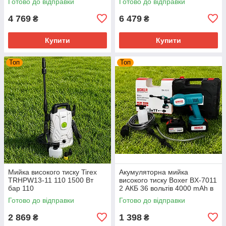
Готово до відправки
Готово до відправки
комплекті
4 769
6 479
₴
₴
Купити
Купити
Топ
Топ
Мийка високого тиску Tirex
Акумуляторна мийка
TRHPW13-11 110 1500 Вт
високого тиску Boxer BX-7011
бар 110
2 АКБ 36 вольтів 4000 mAh в
Кейсі
Готово до відправки
Готово до відправки
2 869
1 398
₴
₴