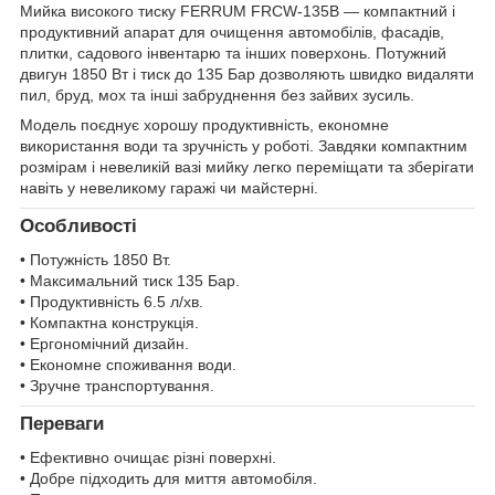
Мийка високого тиску FERRUM FRCW-135B — компактний і
продуктивний апарат для очищення автомобілів, фасадів,
плитки, садового інвентарю та інших поверхонь. Потужний
двигун 1850 Вт і тиск до 135 Бар дозволяють швидко видаляти
пил, бруд, мох та інші забруднення без зайвих зусиль.
Модель поєднує хорошу продуктивність, економне
використання води та зручність у роботі. Завдяки компактним
розмірам і невеликій вазі мийку легко переміщати та зберігати
навіть у невеликому гаражі чи майстерні.
Особливості
• Потужність 1850 Вт.
• Максимальний тиск 135 Бар.
• Продуктивність 6.5 л/хв.
• Компактна конструкція.
• Ергономічний дизайн.
• Економне споживання води.
• Зручне транспортування.
Переваги
• Ефективно очищає різні поверхні.
• Добре підходить для миття автомобіля.