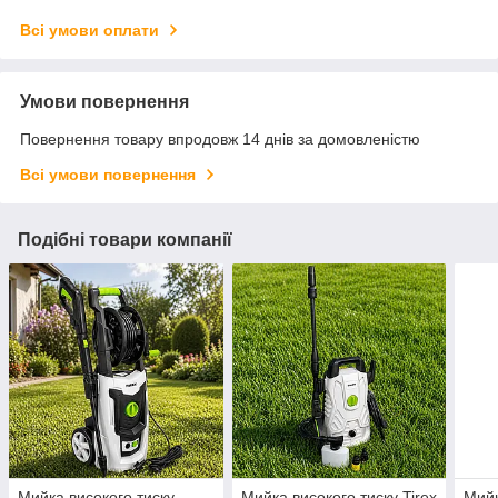
Всі умови оплати
Умови повернення
Повернення товару впродовж 14 днів за домовленістю
Всі умови повернення
Подібні товари компанії
Мийка високого тиску
Мийка високого тиску Tirex
Мийк