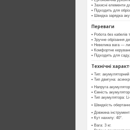
• Захисні елементи д
• Підходить для обріз
• Швидка зарядка ак
Переваги
• Робота без кабелів 
• Зручне обрізання д
• Невелика вага — ли
• Комфортне керуванн
• Підходить для саду,
Технічні харак
• Тип: акумуляторний 
• Тип двигуна: асинхр
• Напруга акумулятор
• Ємність акумулятора
• Тип акумулятора: Li-
• Швидкість обертання
• Довжина інструмента
• Кут нахилу: 40°.
• Вага: 3 кг.