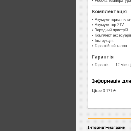
• Робоча температура:
Комплектація
• Акумуляторна пила-
• Акумулятор 21V.
• Зарядний пристрій.
• Комплект аксесуарі
• Інструкція.
• Гарантійний талон.
Гарантія
• Гарантія — 12 місяці
Інформація дл
Ціна:
3 171 ₴
Інтернет-магазин