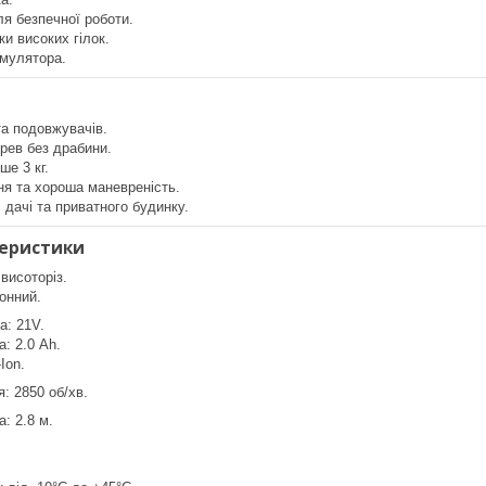
ля безпечної роботи.
ки високих гілок.
умулятора.
та подовжувачів.
ерев без драбини.
ше 3 кг.
я та хороша маневреність.
 дачі та приватного будинку.
теристики
висоторіз.
онний.
а: 21V.
: 2.0 Ah.
Ion.
: 2850 об/хв.
: 2.8 м.