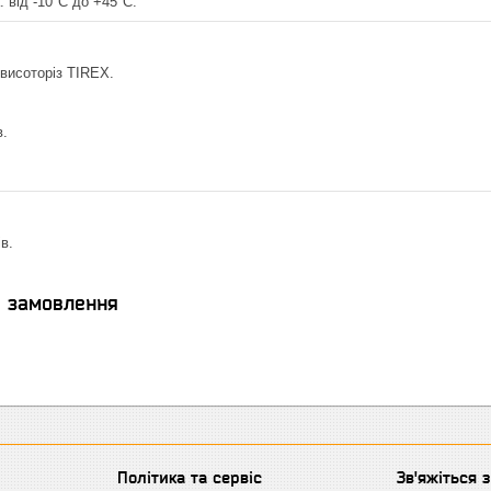
 від -10°C до +45°C.
висоторіз TIREX.
в.
в.
я замовлення
Політика та сервіс
Зв'яжіться 