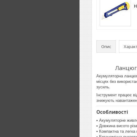
Н
Опис
Харак
Ланцюго
Акумуляторна ланцюго
місцях без використа
зусиль.
Інструмент працює від
знижують навантаженн
Особливості
• Акумуляторне живл
• Довжина висото різа
• Компактна та легка 
• Ергономічна рукоятк