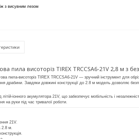
іж з висувним лезом
теристики
ва пила висоторіз TIREX TRCCSA6-21V 2,8 м з бе
ва пила-висоторіз TIREX TRCCSA6-21V — зручний інструмент для обрізк
ння драбини. Завдяки довжині конструкції до 2.8 м модель дозволяє безпе
 літій-іонного акумулятора 21V, що забезпечує мобільність і незалежніст
я на руки під час тривалої роботи.
ення 21V.
 2.8 м.
конструкція.
а.