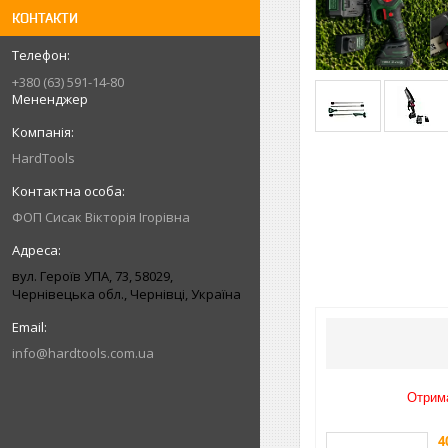
КОНТАКТИ
+380 (63) 591-14-80
Мененджер
HardTools
ФОП Сисак Вікторія Ігорівна
вул. Героїв УПА, 73, 58029,
Чернівецька обл., Чернівці, Україна
info@hardtools.com.ua
Отрима
4