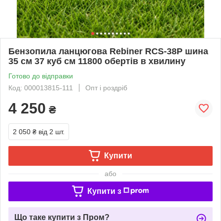
Бензопила ланцюгова Rebiner RCS-38P шина
35 см 37 куб см 11800 обертів в хвилину
Готово до відправки
Код: 000013815-111
Опт і роздріб
4 250
₴
2 050 ₴
від 2 шт.
Купити
або
Купити з
Що таке купити з Пром?