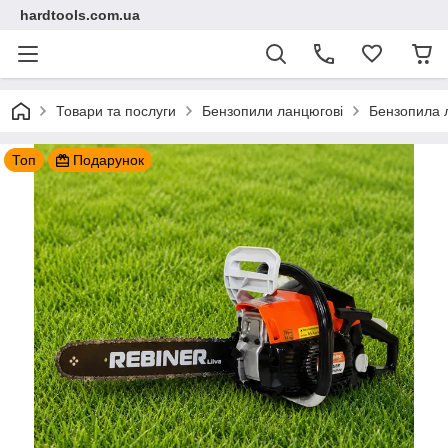
hardtools.com.ua
Товари та послуги
Бензопили ланцюгові
Бензопила л
Топ
Подарунок