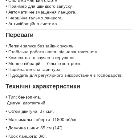
• Система «легкий старт».
• Праймер для швидкого запуску.
• Автоматичне змащення ланцюга.
• Інерційне гальмо ланцюга.
• Антивібраційна система.
Переваги
• Легкий запуск без зайвих зусиль.
• Стабільна робота навіть під навантаженням.
• Компактна та зручна в керуванні.
• Менше вібрацій — більше контролю.
• Надійна пильна гарнітура.
• Підходить для регулярного використання в господарстві.
Технічні характеристики
• Тип: бензопила.
Двигун: двотактний.
• Об’єм двигуна: 37 см³.
• Максимальні оберти: 11800 об/хв.
• Довжина шини: 35 см (14").
• Крок ланцюга: 3/8".