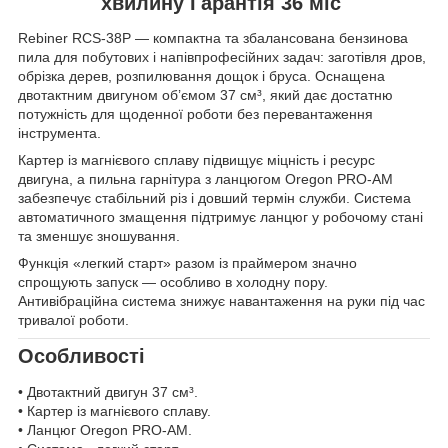
хвилину Гарантія 36 міс
Rebiner RCS-38P — компактна та збалансована бензинова
пила для побутових і напівпрофесійних задач: заготівля дров,
обрізка дерев, розпилювання дощок і бруса. Оснащена
двотактним двигуном об’ємом 37 см³, який дає достатню
потужність для щоденної роботи без перевантаження
інструмента.
Картер із магнієвого сплаву підвищує міцність і ресурс
двигуна, а пильна гарнітура з ланцюгом Oregon PRO-AM
забезпечує стабільний різ і довший термін служби. Система
автоматичного змащення підтримує ланцюг у робочому стані
та зменшує зношування.
Функція «легкий старт» разом із праймером значно
спрощують запуск — особливо в холодну пору.
Антивібраційна система знижує навантаження на руки під час
тривалої роботи.
Особливості
• Двотактний двигун 37 см³.
• Картер із магнієвого сплаву.
• Ланцюг Oregon PRO-AM.