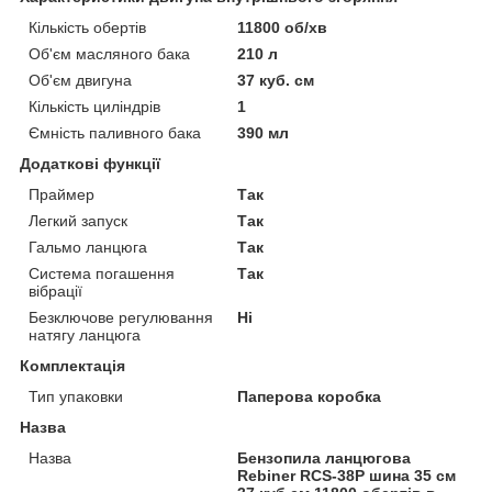
Кількість обертів
11800 об/хв
Об'єм масляного бака
210 л
Об'єм двигуна
37 куб. см
Кількість циліндрів
1
Ємність паливного бака
390 мл
Додаткові функції
Праймер
Так
Легкий запуск
Так
Гальмо ланцюга
Так
Система погашення
Так
вібрації
Безключове регулювання
Ні
натягу ланцюга
Комплектація
Тип упаковки
Паперова коробка
Назва
Назва
Бензопила ланцюгова
Rebiner RCS-38P шина 35 см