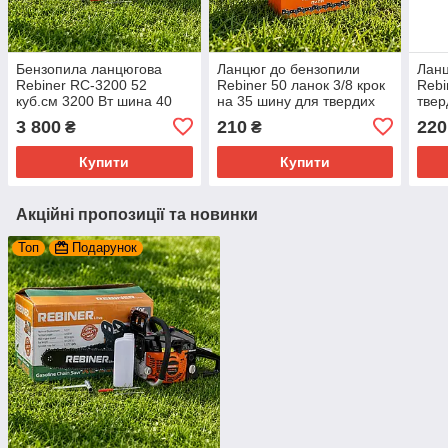
Бензопила ланцюгова
Ланцюг до бензопили
Ланц
Rebiner RC-3200 52
Rebiner 50 ланок 3/8 крок
Rebi
куб.см 3200 Вт шина 40
на 35 шину для твердих
твер
см Ланцюг Oregon
порід
на 3
3 800
210
220
₴
₴
Купити
Купити
Акційні пропозиції та новинки
Топ
Подарунок