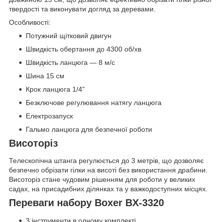
твердості та виконувати догляд за деревами.
Особливості:
Потужний щітковий двигун
Швидкість обертання до 4300 об/хв
Швидкість ланцюга — 8 м/с
Шина 15 см
Крок ланцюга 1/4"
Безключове регулювання натягу ланцюга
Електрозапуск
Гальмо ланцюга для безпечної роботи
Висоторіз
Телескопічна штанга регулюється до 3 метрів, що дозволяє
безпечно обрізати гілки на висоті без використання драбини.
Висоторіз стане чудовим рішенням для роботи у великих
садах, на присадибних ділянках та у важкодоступних місцях.
Переваги набору Boxer BX-3320
3 інструменти в одному комплекті