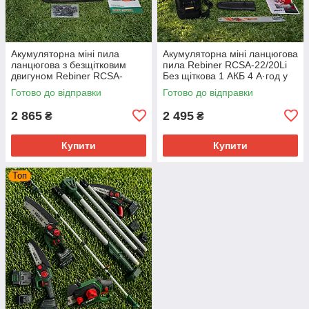
Акумуляторна міні пила
Акумуляторна міні ланцюгова
ланцюгова з безщітковим
пила Rebiner RCSA-22/20Li
двигуном Rebiner RCSA-
Без щіткова 1 АКБ 4 А·год у
30/20Li без АКБ та ЗП 4900
Кейсі
Готово до відправки
Готово до відправки
об/хв
2 865
2 495
₴
₴
Купити
Купити
Топ