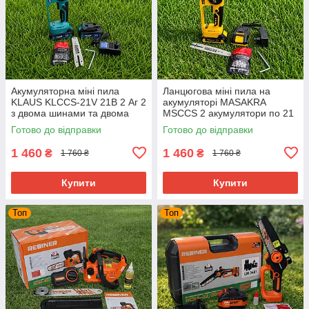
Акумуляторна міні пила
Ланцюгова міні пила на
KLAUS KLCCS-21V 21В 2 Аг 2
акумуляторі MASAKRA
з двома шинами та двома
MSCCS 2 акумулятори по 21
ланцюгами в Кейсі
В 2 Аг з двома шинами та
Готово до відправки
Готово до відправки
ланцюгами в Кейсі
1 460
1 460
₴
₴
1 760 ₴
1 760 ₴
Купити
Купити
Топ
Топ