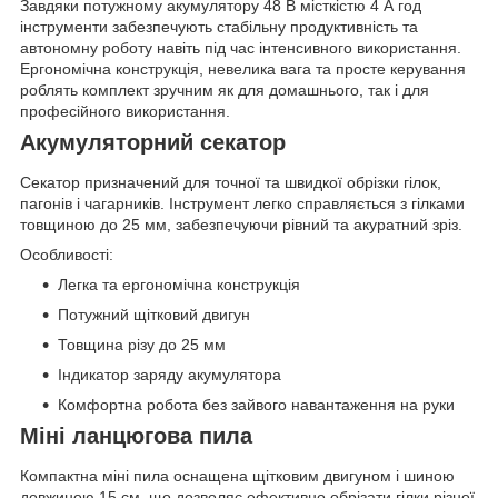
Завдяки потужному акумулятору 48 В місткістю 4 А год
інструменти забезпечують стабільну продуктивність та
автономну роботу навіть під час інтенсивного використання.
Ергономічна конструкція, невелика вага та просте керування
роблять комплект зручним як для домашнього, так і для
професійного використання.
Акумуляторний секатор
Секатор призначений для точної та швидкої обрізки гілок,
пагонів і чагарників. Інструмент легко справляється з гілками
товщиною до 25 мм, забезпечуючи рівний та акуратний зріз.
Особливості:
Легка та ергономічна конструкція
Потужний щітковий двигун
Товщина різу до 25 мм
Індикатор заряду акумулятора
Комфортна робота без зайвого навантаження на руки
Міні ланцюгова пила
Компактна міні пила оснащена щітковим двигуном і шиною
довжиною 15 см, що дозволяє ефективно обрізати гілки різної