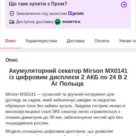
Що таке купити з Пром?
Замовлення під захистом
Доступна доставка
Опис
Характеристики
Доставка
Оплата
Умови п
Опис
Акумуляторний секатор Mirson MX0141
із цифровим дисплеєм 2 АКБ по 24 В 2
Аг Польща
Mirson MS0141 — сучасний та зручний інструмент для
догляду за садом, який забезпечує швидке та акуратне
обрізання гілок без зайвих зусиль. Завдяки гострим лезам із
високовуглецевої сталі SK5 секатор легко справляється з
гілками діаметром до 30 мм, забезпечуючи чистий зріз без
пошкодження рослин.
Модель оснащена цифровим дисплеєм, що дозволяє