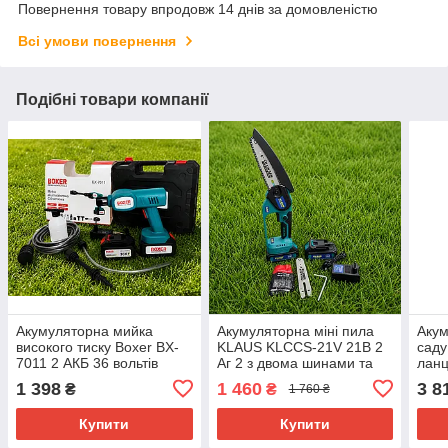
Повернення товару впродовж 14 днів за домовленістю
Всі умови повернення
Подібні товари компанії
Акумуляторна мийка
Акумуляторна міні пила
Акум
високого тиску Boxer BX-
KLAUS KLCCS-21V 21В 2
саду
7011 2 АКБ 36 вольтів
Аг 2 з двома шинами та
ланц
4000 mAh в Кейсі
двома ланцюгами в Кейсі
теле
1 398
1 460
3 8
₴
₴
1 760 ₴
м 2 
Купити
Купити