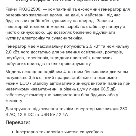
Fisker FKGG2500I — компактний та економний генератор для
резервного живлення вдома, на дачі, у майстерні, під час
будівельних робіт або відпочинку на природі. Завдяки
інверторній технології модель виробляє стабільну напругу з
чистою синусоїдою, що дозволяє безпечно підключати
чутливу електроніку та сучасну техніку.
Генератор має максимальну потужність 2,5 кВт та номінальну
2,0 кВт, чого достатньо для живлення освітлення, роутерів,
ноутбуків, телевізорів, зарядних пристроїв, невеликих
побутових приладів та електроінструменту.
Модель оснащена надійним 4-тактним бензиновим двигуном
потужністю 3,5 к.с., який працює стабільно та економно.
Режим ECO / Standby автоматично знижує витрати палива при
невеликому навантаженні, а рівень шуму лише 66,5 дБ
забезпечує комфортне використання біля будинку або у
кемпінгу.
Для зручного підключення техніки генератор має виходи 230
В AC, 12 В DC та USB 5V / 2.4A.
Переваги:
Інверторна технологія з чистою синусоїдою