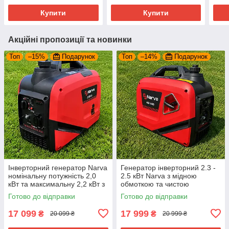
котл
Купити
Купити
Акційні пропозиції та новинки
Топ
–15%
Подарунок
Топ
–14%
Подарунок
Інверторний генератор Narva
Генератор інверторний 2.3 -
номінальну потужність 2,0
2.5 кВт Narva з мідною
кВт та максимальну 2,2 кВт з
обмоткою та чистою
чистою синусоїдою для
синусоїдою
Готово до відправки
Готово до відправки
котлів
17 099
17 999
₴
₴
20 099 ₴
20 999 ₴