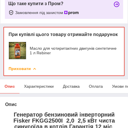
Що таке купити з Пром?
Замовлення під захистом
При купівлі цього товару отримайте подарунок
Масло для чотиритактних двигунів синтетичне
1 л Rebiner
Приховати
Опис
Характеристики
Доставка
Оплата
Умови п
Опис
Генератор бензиновий інверторний
Fisker FKGG2500I 2,0 2,5 кВт чиста
синусоїда в котлів Гарантія 12 міс