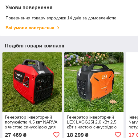
Умови повернення
Повернення товару впродовж 14 днів за домовленістю
Всі умови повернення
Подібні товари компанії
Генератор інверторний
Генератор інверторний
Інве
потужністю 4.5 квт NARVA
LEX LXGG25i 2,0 кВт 2,5
Narv
з чистою синусоїдою для
кВт з чистою синусоїдою
поту
котла
та мідною обмоткою
макс
27 469
18 299
17 
₴
₴
чист