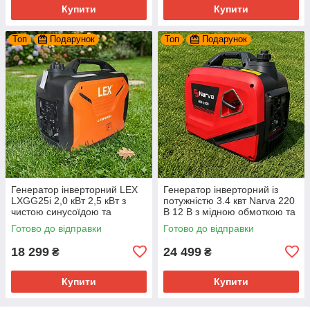
Купити
Купити
Топ
Подарунок
Топ
Подарунок
Генератор інверторний LEX
Генератор інверторний із
LXGG25i 2,0 кВт 2,5 кВт з
потужністю 3.4 квт Narva 220
чистою синусоїдою та
В 12 В з мідною обмоткою та
мідною обмоткою
чистою синусоїдою
Готово до відправки
Готово до відправки
18 299
24 499
₴
₴
Купити
Купити