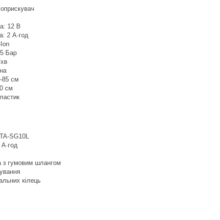
 оприскувач
а: 12 В
а: 2 А·год
-Ion
,5 Бар
/хв
на
–85 см
0 см
пластик
 TA-SG10L
 А·год
а з гумовим шлангом
кування
альних кілець