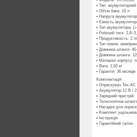
• Тип: акумуляторний
• Об'єм бака: 10 л
• Напруга акумулятор
• Ємність акумулятор
• Тип акумулятора: Li
• Робочий тиск: 2,8–3
• Продуктивність: 2 л
• Тип помпи: мембран
• Довжина штанги: 45
• Довжина шланга: 12
• Матеріал корпусу: 
• Вага: 1,65 кг
• Гарантія: 36 місяців
Комплектація:
• Оприскувач Tex.AC
• Акумулятор 12 В / 2
• Зарядний пристрій
• Телескопічна штанг
• Насадки для оприс
• Комплект ущільнюв
• Інструкція
• Гарантійний талон