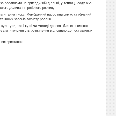
 рослинами на присадибній ділянці, у теплиці, саду або
астого доливання робочого розчину.
 нагнітання тиску. Мембранний насос підтримує стабільний
та інших засобів захисту рослин.
 культури, так і кущі чи молоді дерева. Для економного
вати інтенсивність розпилення відповідно до поставлених
о використання.