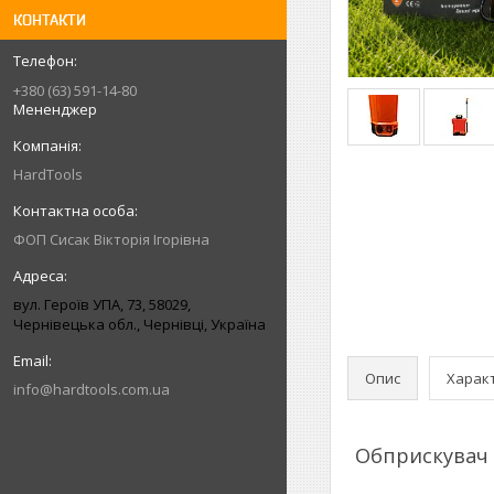
КОНТАКТИ
+380 (63) 591-14-80
Мененджер
HardTools
ФОП Сисак Вікторія Ігорівна
вул. Героїв УПА, 73, 58029,
Чернівецька обл., Чернівці, Україна
Опис
Харак
info@hardtools.com.ua
Обприскувач 