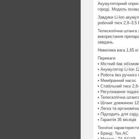
Акумуляторний оприск
городі. Модель оснащ
Завдяки Li-Ion акуму
робочий тиск 2,8–3,5 
Телескопічна штанга 
використання препара
завдань.
Невелика вага 1,65 к
Переваги:
• Місткий бак об'ємом
• Акумулятор Li-Ion 12
• Робота без ручного
• Мембранний насос
• Стабільний тиск 2,8
• Регулювання подачі
• Телескопічна штанг
• Шланг довжиною 12
• Легка та ергономічн
• Підходить для саду
• Гарантія 36 місяців
Технічні характеристи
• Бренд: Tex.AC
• Модель: TA-SG10L